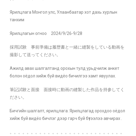
Ярилцлага Монгол улс, Улаанбаатар хот дахь хурлын
танхим
Ярилцлагын огноо 2024/9/26-9/28
採用試験 事前準備は履歴書と一緒に縫製をしている動画を
撮影して送ってください。
Ажилд авах шалгалтанд орохын тулд урьдчилж анкет
болон оёдол хийж буй видёо бичилгээ хамт явуулах.
筆記試験と面接 面接時に動画の縫製した作品を持参してく
ださい。
Бичгийн шалгалт, ярилцлага: Ярилцлагад орохдоо оёдол
хийж буй видёо бичлэг дээр гарч буй бүтээлээ авчирах .
。。。。。。。。。。。。。。。。。。。。。。。。。。。