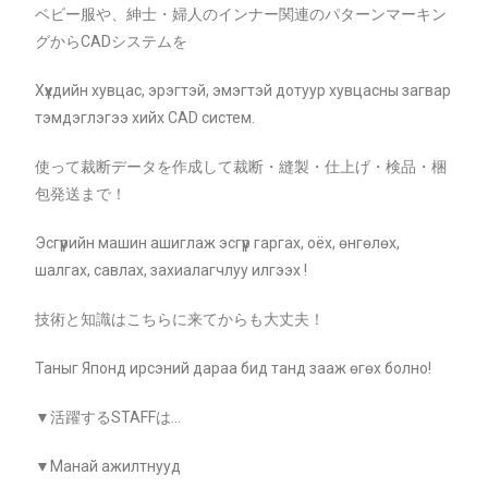
ベビー服や、紳士・婦人のインナー関連のパターンマーキン
グからCADシステムを
Хүүхдийн хувцас, эрэгтэй, эмэгтэй дотуур хувцасны загвар
тэмдэглэгээ хийх CAD систем.
使って裁断データを作成して裁断・縫製・仕上げ・検品・梱
包発送まで！
Эсгүүрийн машин ашиглаж эсгүүр гаргах, оёх, өнгөлөх,
шалгах, савлах, захиалагчлуу илгээх !
技術と知識はこちらに来てからも大丈夫！
Таныг Японд ирсэний дараа бид танд зааж өгөх болно!
▼活躍するSTAFFは…
▼Манай ажилтнууд