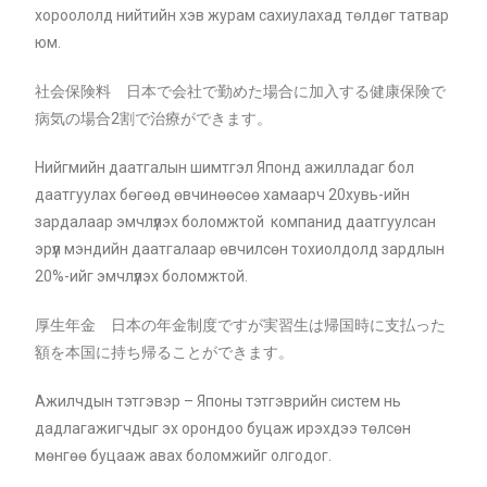
хороололд нийтийн хэв журам сахиулахад төлдөг татвар
юм.
社会保険料 日本で会社で勤めた場合に加入する健康保険で
病気の場合2割で治療ができます。
Нийгмийн даатгалын шимтгэл Японд ажилладаг бол
даатгуулах бөгөөд өвчинөөсөө хамаарч 20хувь-ийн
зардалаар эмчлүүлэх боломжтой компанид даатгуулсан
эрүүл мэндийн даатгалаар өвчилсөн тохиолдолд зардлын
20%-ийг эмчлүүлэх боломжтой.
厚生年金 日本の年金制度ですが実習生は帰国時に支払った
額を本国に持ち帰ることができます。
Ажилчдын тэтгэвэр – Японы тэтгэврийн систем нь
дадлагажигчдыг эх орондоо буцаж ирэхдээ төлсөн
мөнгөө буцааж авах боломжийг олгодог.