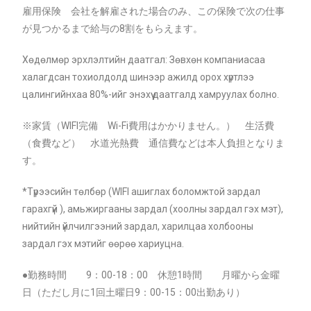
雇用保険 会社を解雇された場合のみ、この保険で次の仕事
が見つかるまで給与の8割をもらえます。
Хөдөлмөр эрхлэлтийн даатгал: Зөвхөн компаниасаа
халагдсан тохиолдолд шинээр ажилд орох хүртлээ
цалингийнхаа 80%-ийг энэхүү даатгалд хамруулах болно.
※家賃（WIFI完備
Wi-Fi費用はかかりません。
） 生活費
（食費など） 水道光熱費 通信費などは本人負担となりま
す。
*Түрээсийн төлбөр (WIFI ашиглах боломжтой зардал
гарахгүй ), амьжиргааны зардал (хоолны зардал гэх мэт),
нийтийн үйлчилгээний зардал, харилцаа холбооны
зардал гэх мэтийг өөрөө хариуцна.
●勤務時間 9：00-18：00 休憩1時間 月曜から金曜
日（ただし月に1回土曜日9：00-15：00出勤あり）