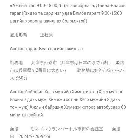
●Ажлын цаг: 9:00-18:00, 1 цаг завсарлага, Даваа-Баасан
гараг (Гэхдээ та сард нэг удаа Бямба гарагт 9:00-15:00
цагийн хооронд ажиллах боломжтой)
雇用形態 正社員
Ажлын төрөл: Бүтэн цагийн ажилтан
勤務地 兵庫県姫路市（兵庫県は日本の県で7番目 姫路
市は兵庫県で2番目に大きい）
勤務地は姫路市街からバ
スで60分
Ажлын байршил Хёго мужийн Химэжи хот (Хёго муж нь
Японы 7 дахь муж; Химежи хот нь Хёго мужийн 2 дахь
том муж) Ажлын байршил Химежи хотоос автобусаар 60
минутын зайтай.
面接 モンゴルウランバートル市街の会議室 面接
日 2024/9/26-9/28