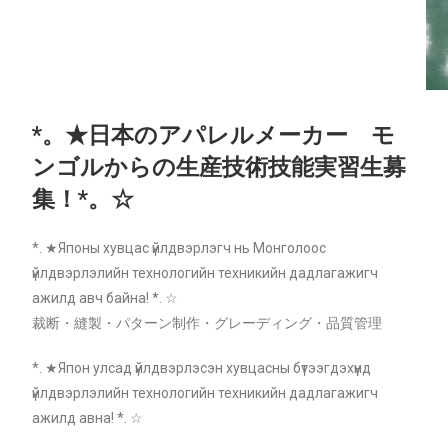
*。★日本のアパレルメーカー モ
ンゴルからの生産技術技能実習生募
集！*。☆
*. ★Японы хувцас үйлдвэрлэгч нь Монголоос
үйлдвэрлэлийн технологийн техникийн дадлагажигч
ажилд авч байна! *. ☆
裁断・縫製・パターン制作・グレーディング・品質管理
*. ★Япон улсад үйлдвэрлэсэн хувцасны бүтээгдэхүүнд
үйлдвэрлэлийн технологийн техникийн дадлагажигч
ажилд авна! *. ☆