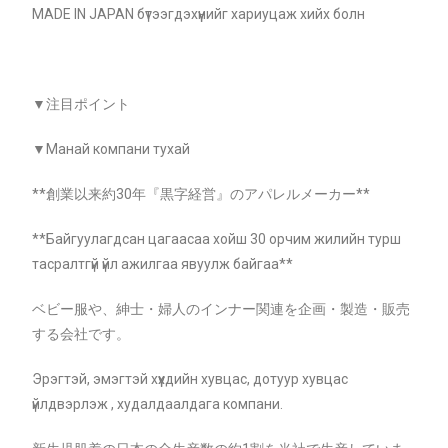
MADE IN JAPAN бүтээгдэхүүнийг хариуцаж хийх болн
▼
注目ポイント
▼
Манай компани тухай
**創業以来約30年『黒字経営』のアパレルメーカー**
**Байгуулагдсан цагаасаа хойш 30 орчим жилийн турш
тасралтгүй үйл ажилгаа явуулж байгаа
**
ベビー服や、紳士・婦人のインナー関連を企画・製造・販売
する会社です。
Эрэгтэй, эмэгтэй хүүхдийн хувцас, дотуур хувцас
үйлдвэрлэж , худалдаалдага компани.