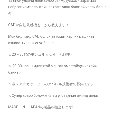
Та япон улсанд Япон хэлээ сайжруулахын зэрэгцээ
найрсаг хамт олонтой нэг хамт олон болж ажиллах болно
◎
CADや自動裁断機も一から教えます！
Мөн бид танд CAD болон автомат хэрчих машиныг
эхнээс нь зааж өгөх болно!
☆20～30代のモンゴル人女性 活躍中♪
☆ 20-30 насны идэвхтэй монгол эмэгтэйчүүдийг хайж
байна ♪
＼激レア☆カットソーのアパレル技術者の募集です／
＼Супер ховор боломж ☆ эсгүүр, оёдлчин ажилд авна/
MADE IN JAPANの製品を担当します!