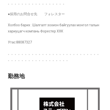
。。。。。。。
。。
。。
。。
。。
。。
●採用のお問合せ先 フォレスター
Холбоо барих : Шалгалт зохион байгуулах монгол талын
хариуцагч компань Форестер ХХК
Утас:88087327
。。。。。。。。。。。。。。。。。。。。。。。。。。。
。。。。。。。
。。
。。
。。
。。
。。
。
勤務地