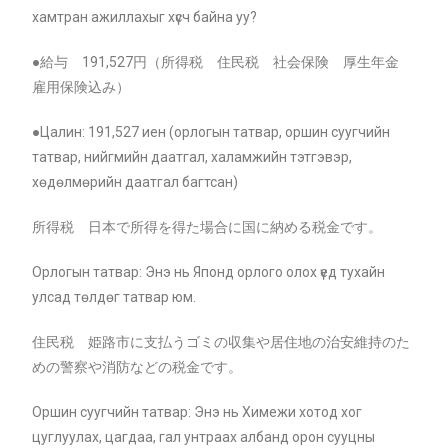
хамтран ажиллахыг хүсч байна уу?
●給与 191,527円（所得税 住民税 社会保険 厚生年金
雇用保険込み）
●Цалин: 191,527 иен (орлогын татвар, оршин суугчийн
татвар, нийгмийн даатгал, халамжийн тэтгэвэр,
хөдөлмөрийн даатгал багтсан)
所得税 日本で所得を得た場合に国に納める税金です。
Орлогын татвар: Энэ нь Японд орлого олох үед тухайн
улсад төлдөг татвар юм.
住民税 姫路市に支払うゴミの収集や居住地の治安維持のた
めの警察や消防などの税金です。
Оршин суугчийн татвар: Энэ нь Химежи хотод хог
цуглуулах, цагдаа, гал унтраах албанд орон сууцны