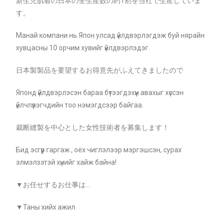
新生児肌着の日本の全生産数の約1割を当社で生産していま
す。
Манай компани нь Япон улсад үйлдвэрлэгдэж буй нярайн
хувцасны 10 орчим хувийг үйлдвэрлэдэг.
日本製製品を要望するお得意先がふえてきましたので
Японд үйлдвэрлэсэн бараа бүтээгдэхүүн авахыг хүссэн
үйлчлүүлэгчдийн тоо нэмэгдсээр байгаа.
裁断縫製を中心とした女性技術者を募集します！
Бид эсгүүр гаргаж , оёх чиглэлээр мэргэшсэн, сурах
элмэлзэтэй хүнийг хайж байна!
▼お任せするお仕事は…
▼Таны хийх ажил