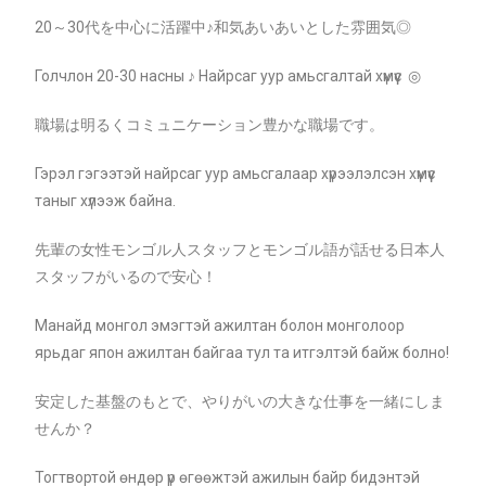
20～30代を中心に活躍中♪和気あいあいとした雰囲気◎
Голчлон 20-30 насны ♪ Найрсаг уур амьсгалтай хүмүүс ◎
職場は明るくコミュニケーション豊かな職場です。
Гэрэл гэгээтэй найрсаг уур амьсгалаар хүрээлэлсэн хүмүүс
таныг хүлээж байна.
先輩の女性モンゴル人スタッフとモンゴル語が話せる日本人
スタッフがいるので安心！
Манайд монгол эмэгтэй ажилтан болон монголоор
ярьдаг япон ажилтан байгаа тул та итгэлтэй байж болно!
安定した基盤のもとで、やりがいの大きな仕事を一緒にしま
せんか？
Тогтвортой өндөр үр өгөөжтэй ажилын байр бидэнтэй