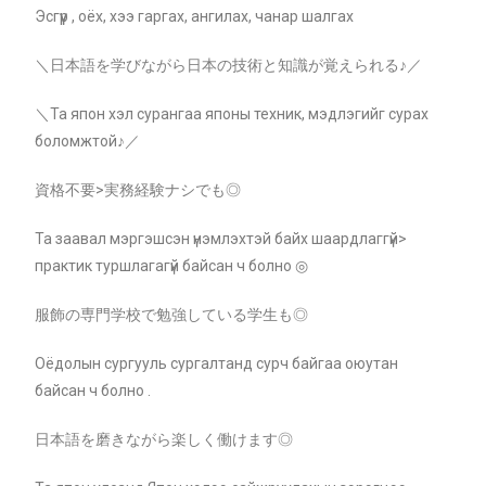
Эсгүүр , оёх, хээ гаргах, ангилах, чанар шалгах
＼日本語を学びながら日本の技術と知識が覚えられる♪／
＼Та япон хэл сурангаа японы техник, мэдлэгийг сурах
боломжтой♪／
資格不要>実務経験ナシでも◎
Та заавал мэргэшсэн үнэмлэхтэй байх шаардлаггүй>
практик туршлагагүй байсан ч болно ◎
服飾の専門学校で勉強している学生も◎
Оёдолын сургууль сургалтанд сурч байгаа оюутан
байсан ч болно .
日本語を磨きながら楽しく働けます◎